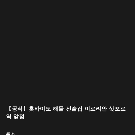
【공식】홋카이도 해물 선술집 이로리안 삿포로
역 앞점
주소