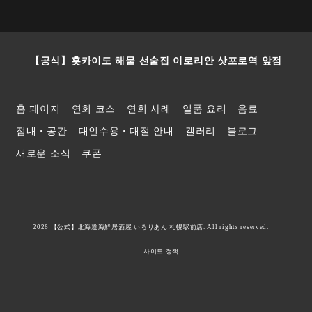
【공식】홋카이도 해물 선술집 이로리안 삿포로역 앞점
홈 페이지
연회 코스
연회 사례
일품 요리
음료
점내・공간
대인수용・대절 안내
갤러리
블로그
새로운 소식
쿠폰
2026 【公式】北海道海鮮居酒屋 いろりあん 札幌駅前店. All rights reserved.
사이트 정책