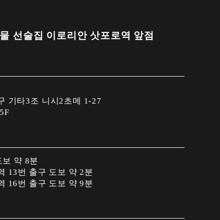
물 선술집 이로리안 삿포로역 앞점
기타3조 니시2초메 1-27
5F
도보 약 8분
13번 출구 도보 약 2분
16번 출구 도보 약 9분