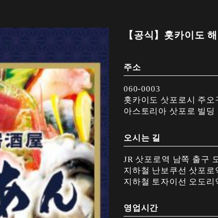
【공식】홋카이도 해
주소
060-0003
홋카이도 삿포로시 주오구 
아스토리아 삿포로 빌딩 
오시는 길
JR 삿포로역 남쪽 출구 
지하철 난보쿠선 삿포로역 
지하철 토자이선 오도리역 
영업시간