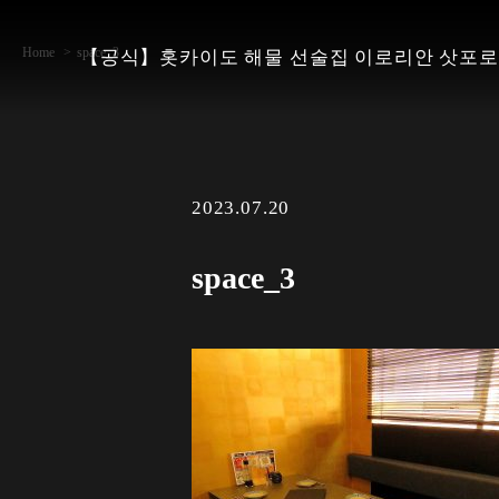
Home
space_3
【공식】홋카이도 해물 선술집 이로리안 삿포로
2023.07.20
space_3