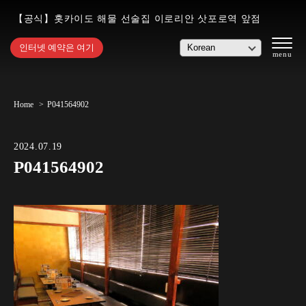
【공식】홋카이도 해물 선술집 이로리안 삿포로역 앞점
인터넷 예약은 여기
Home
P041564902
2024.07.19
P041564902