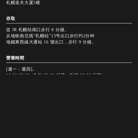
札幌道夫大厦5楼
存取
從 JR 札幌站南口步行 8 分鐘。
从地铁南北线“札幌站”13号出口步行约2分钟
地鐵東西線大通站 16 號出口，步行 9 分鐘。
營業時間
[週一 - 週四]。
16:00-23:30 (食物 23:00 起算，飲料 23:00 起算)
[星期五]。
16:00 - 0:00 (Food L.O. 23:00, Drinks L.O. 23:30)
電話。
電話。
預訂。
預訂。
星期六及公眾假期前一天。
15:00 - 0:00 (Food L.O. 23:00, Drinks L.O. 23:30)
[Holidays].
15:00-23:30 (食物 23:00 起算，飲料 23:00 起算)